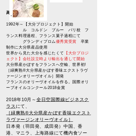
高野悦子プロデュース
1992年～【大分プロジェクト】開始
ル コルドン ブルー パリ校 フ
ランス料理過程、フランス菓子過程にて
グランディプロム
優秀賞受賞
卒業
制作に大分県産品使用
​世界から見た大分を感じたくて
【大分プロジ
ェクト】会社設立時より輸出を通して開始
大分県産かぼすをフランスへ空輸、
世界初!
［緑爽熟®大分県産かぼす香味エクストラヴ
ァージンオリーヴオイル］
開発
フランスのオリーヴオイルを作る。国際オリ
ーブオイルコンクール2018金賞
2018年10月～
全日空国際線ビジネスク
ラス
にて、
［緑爽熟®大分県産かぼす香味エクスト
ラヴァージンオリーヴオイル］
日本発（羽田発、成田発）中国、香
港、マニラ、上海路線にて機内食ソー