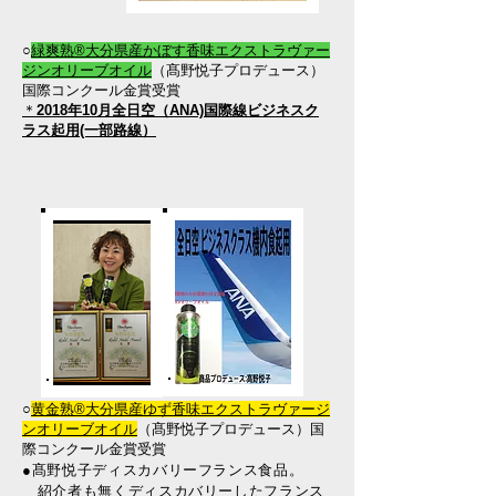
○
緑爽熟®大分県産かぼす香味エクストラヴァー
ジンオリーブオイル
（
髙野悦子プロデュース）
国際コンクール金賞受賞
​＊
2018年10月全日空（ANA)国際線ビジネスク
ラス起用(一部路線）
​○
黄金熟®大分県産ゆず香味エクストラヴァージ
ンオリーブオイル
（髙野悦子プロデュース）国
際コンクール金賞受賞
●髙野悦子ディスカバリーフランス食品。
紹介者も無くディスカバリーしたフランス