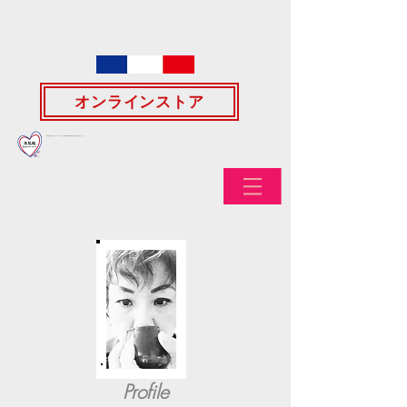
オンラインストア
*著作権法に基づき、本ホームページ内の全記載事項の無断引用、転載、複製お断りいたします。
Profile