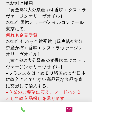
ス材料に採用
［黄金熟®大分県産ゆず香味エクストラ
ヴァージンオリーヴオイル］
2015年国際オリーヴオイルコンクール
東京にて、
何れも金賞受賞
2018年何れも金賞受賞［緑爽熟®大分
県産かぼす香味エクストラヴァージン
オリーヴオイル］
［黄金熟®大分県産ゆず香味エクストラ
ヴァージンオリーヴオイル］
●フランスをはじめＥＵ諸国のまだ日本
に輸入されていない高品質な食品を直
に交渉して輸入する。
●
企業のご要望に応え、フードハンター
として輸入品探しを承ります
●「生産者の顔が見える食品の輸出入」
をモットー
●また、出身地大分県産食品の輸出も自
ら手掛ける。