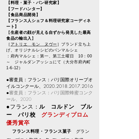
【料理・菓子・パン研究家】
​【フードハンター】
【食品商品開発】
【フランス人シェフ＆料理研究家コーディネ
ート】
【
生産者の顔が見える自ずから発見した最高
食品の輸出入
】
［
アトリエ モン ヌヴー
］ブランド立ち上
げ、​オリジナルレシピのパンマルシェ
：府内マルシェ：第一、第三土曜日 10：00
～ ジャルダンアッシュにて（大分市府内町
1-6-12）
●審査員：フランス：パリ国際オリーブオ
イルコンクール、2020.2018.2017.2016
●
審査員：フランス：パリ国際蜂蜜コンク
ール、2020
●フランス：
ル コルドン ブル
ー パリ校
グランディプロム
優秀賞卒
フランス料理・フランス菓子
グラン