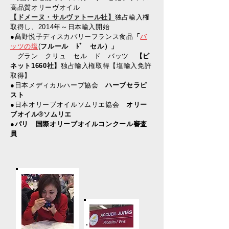
高品質オリーヴオイル
【ドメーヌ・サルヴァトール社】
独占輸入権
取得し、2014年～日本輸入開始
​●髙野悦子ディスカバリーフランス食品
「
バ
ッツの塩
(
フルール ﾄﾞ セル）」
グラン クリュ セル ド バッツ
【ビ
ネット1660社】
独占輸入権取得【塩輸入免許
取得】
●日本メディカルハーブ協会
ハーブセラピ
スト
●日本オリーブオイルソムリエ協会
オリー
ブオイル®ソムリエ
​●パリ 国際オリーブオイルコンクール審査
員